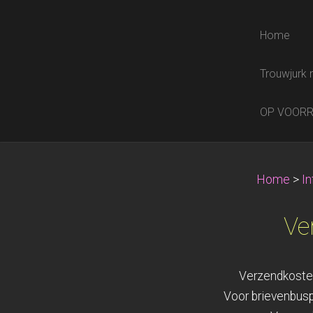
Home
Trouwjurk 
OP VOOR
Home
>
In
Ve
Verzendkoste
Voor brievenbusp