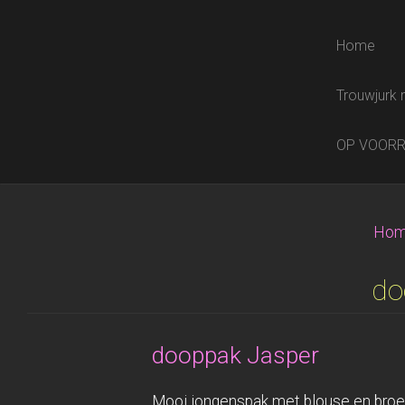
Home
Trouwjurk 
OP VOOR
Ho
do
dooppak Jasper
Mooi jongenspak met blouse en broe