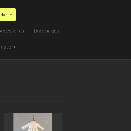
ctie
Accessoires
Dooppakjes
rmatie