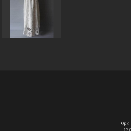
Op d
12.0