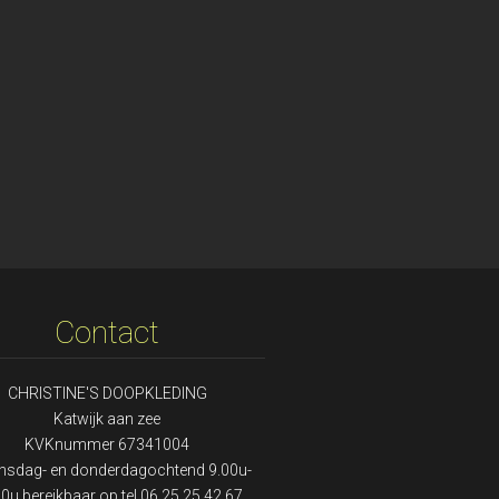
Contact
CHRISTINE'S DOOPKLEDING
Katwijk aan zee
KVKnummer 67341004
insdag- en donderdagochtend 9.00u-
0u bereikbaar op tel 06 25 25 42 67